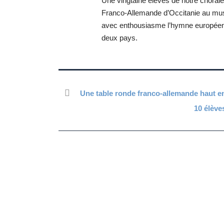
Une vingtaine élèves de notre chorale
Franco-Allemande d’Occitanie au musé
avec enthousiasme l’hymne européen e
deux pays.
Une table ronde franco-allemande haut en
10 élève