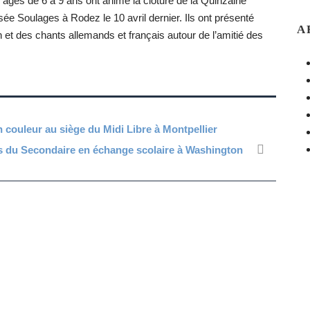
 âgés de 6 à 9 ans ont animé la clôture de la Quinzaine
e Soulages à Rodez le 10 avril dernier. Ils ont présenté
A
t des chants allemands et français autour de l’amitié des
 couleur au siège du Midi Libre à Montpellier
s du Secondaire en échange scolaire à Washington