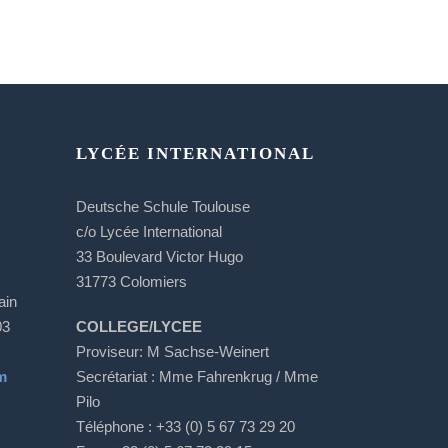
LYCÉE INTERNATIONAL
Deutsche Schule Toulouse
c/o Lycée International
33 Boulevard Victor Hugo
31773 Colomiers
ain
03
COLLEGE/LYCEE
Proviseur: M Sachse-Weinert
m
S
ecrétariat
: Mme Fahrenkrug / Mme
Pilo
Téléphone : +33 (0) 5 67 73 29 20