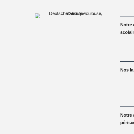
Notre 
scolai
Nos l
Notre 
périsc