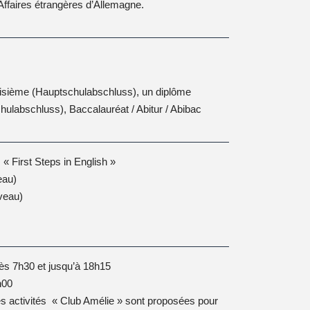
Affaires étrangères d’Allemagne.
oisième (Haupt­schul­abschluss), un diplôme
ul­abschluss), Baccalauréat / Abitur / Abibac
 « First Steps in English »
eau)
veau)
dès 7h30 et jusqu’à 18h15
h00
es activités « Club Amélie » sont proposées pour