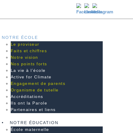
NOTRE ÉCOLE
Le proviseur
Faits et chiffres
Notre vision
Nos points forts
La vie à l’école
Active for Climate
Engagement de parents
Organisme de tutelle
Accréditations
Ils ont la Parole
Partenaires et liens
NOTRE ÉDUCATION
École maternelle