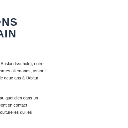
ONS
AIN
 Auslands­schule), notre
ammes allemands, assorti
de deux ans à l’Abitur
au quotidien dans un
sont en contact
ulturelles qui les