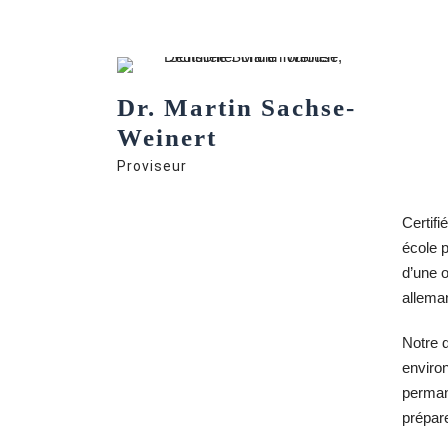
Dr. Martin Sachse-
Weinert
Proviseur
Certifi
école 
d’une o
allema
Notre 
environ
permane
prépar