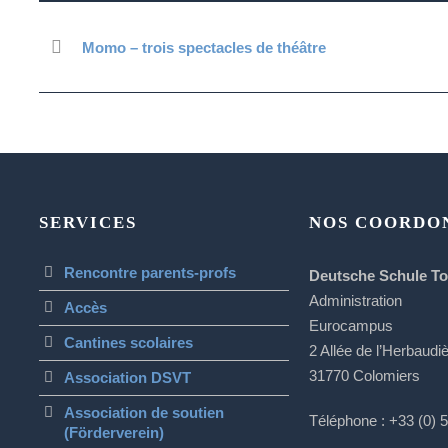
Momo – trois spectacles de théâtre
SERVICES
NOS COORDO
Rencontre parents-profs
Deutsche Schule T
Administration
Accès
Eurocampus
Cantines scolaires
2 Allée de l’Herbaudi
31770 Colomiers
Association DSVT
Association de soutien
Téléphone : +33 (0) 
(Förderverein)