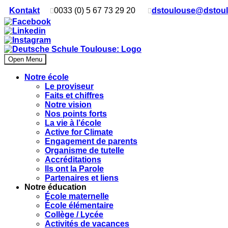
Kontakt
0033 (0) 5 67 73 29 20
dstoulouse@dstou
Open Menu
Notre école
Le proviseur
Faits et chiffres
Notre vision
Nos points forts
La vie à l’école
Active for Climate
Engagement de parents
Organisme de tutelle
Accréditations
Ils ont la Parole
Partenaires et liens
Notre éducation
École maternelle
École élémentaire
Collège / Lycée
Activités de vacances