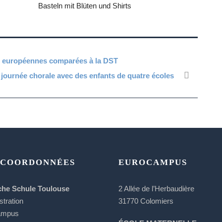
ions européennes comparées à la DST
journée chorale avec des enfants de quatre écoles
 COORDONNÉES
EUROCAMPUS
che Schule Toulouse
2 Allée de l’Herbaudière
stration
31770 Colomiers
ampus