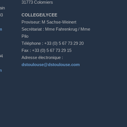
31773 Colomiers
ain
03
COLLEGE/LYCEE
Proviseur: M Sachse-Weinert
m
S
ecrétariat
: Mme Fahrenkrug / Mme
Pilo
Téléphone : +33 (0) 5 67 73 29 20
Fax : +33 (0) 5 67 73 29 15
04
Adresse électronique :
dstoulouse@dstoulouse.com
m