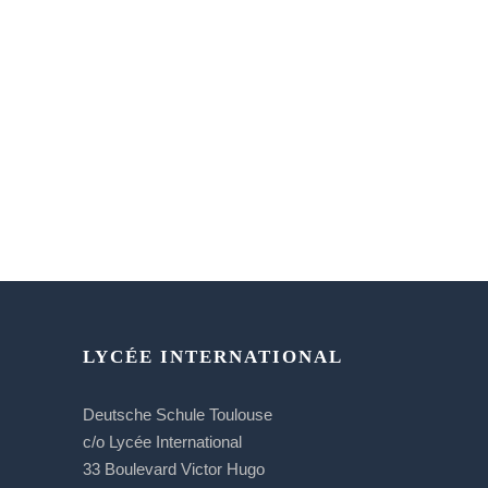
LYCÉE INTERNATIONAL
Deutsche Schule Toulouse
c/o Lycée International
33 Boulevard Victor Hugo