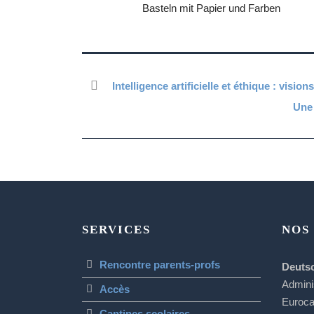
Intelligence artificielle et éthique : vis
Une 
SERVICES
NOS
Rencontre parents-profs
Deuts
Admini
Accès
Euroc
Cantines scolaires