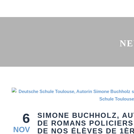
NE
6
SIMONE BUCHHOLZ, A
DE ROMANS POLICIERS
NOV
DE NOS ÉLÈVES DE 1È