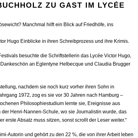
BUCHHOLZ ZU GAST IM LYCÉE
ewicht? Manchmal hilft ein Blick auf Friedhöfe, ins
or Hugo Einblicke in ihren Schreibprozess und ihre Krimis.
tivals besuchte die Schriftstellerin das Lycée Victor Hugo,
ßes Dankeschön an Eglentyne Helbecque und Claudia Brugger
tellung, nachdem sie noch kurz vorher ihren Sohn in
hrgang 1972, zog es sie vor 30 Jahren nach Hamburg –
rochenen Philosophiestudium lernte sie, Ereignisse aus
n der Henri-Nannen-Schule, wo sie Journalistin wurde, das
 erste Absatz muss sitzen, sonst scrollt der Leser weiter.“
rimi-Autorin und gehört zu den 22 %, die von ihrer Arbeit leben