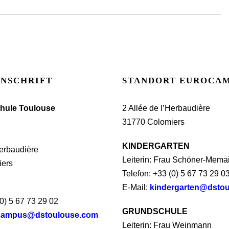
ANSCHRIFT
STANDORT EUROCA
hule Toulouse
2 Allée de l’Herbaudière
31770 Colomiers
KINDERGARTEN
Herbaudière
Leiterin: Frau Schöner-Mema
iers
Telefon: +33 (0) 5 67 73 29 0
E-Mail:
kindergarten@dsto
(0) 5 67 73 29 02
GRUNDSCHULE
campus@dstoulouse.com
Leiterin: Frau Weinmann