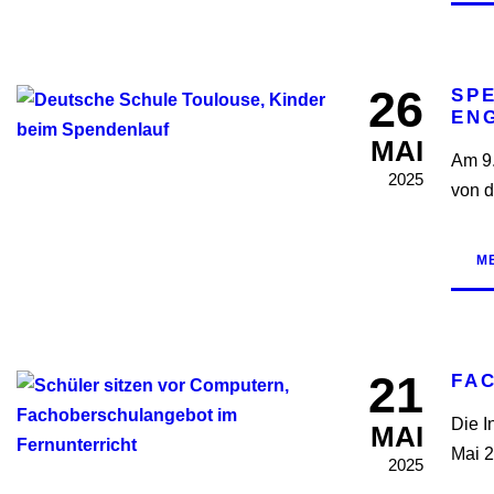
26
SP
EN
MAI
Am 9.
2025
von d
M
21
FA
Die I
MAI
Mai 2
2025