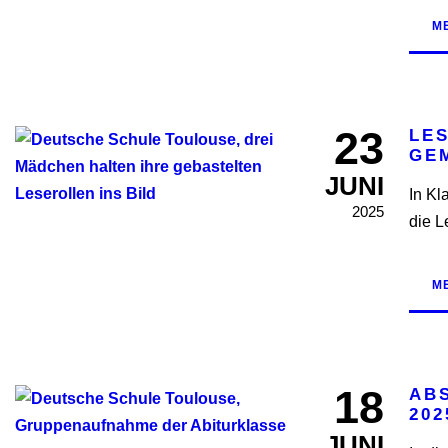
M
23
LE
GE
JUNI
In Kl
2025
die L
M
18
AB
202
JUNI