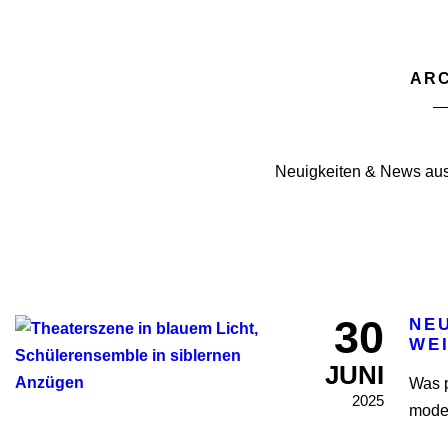
ARC
Neuigkeiten & News aus
30
NE
WE
JUNI
Was p
2025
moder