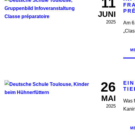
11
FR
PR
JUNI
2025
Am 6.
„Clas
M
26
EI
TI
MAI
Was f
2025
Kanin
M