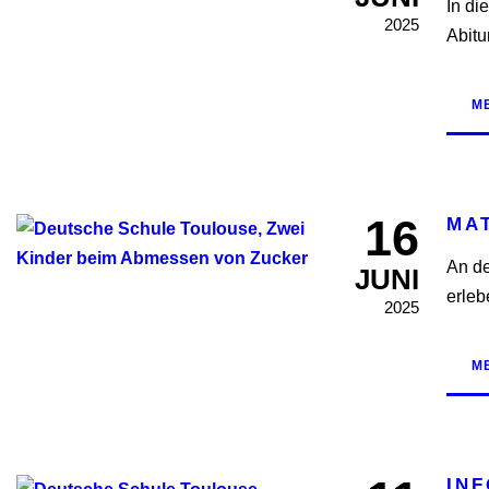
In di
2025
Abitu
M
16
MA
An de
JUNI
erleb
2025
M
IN