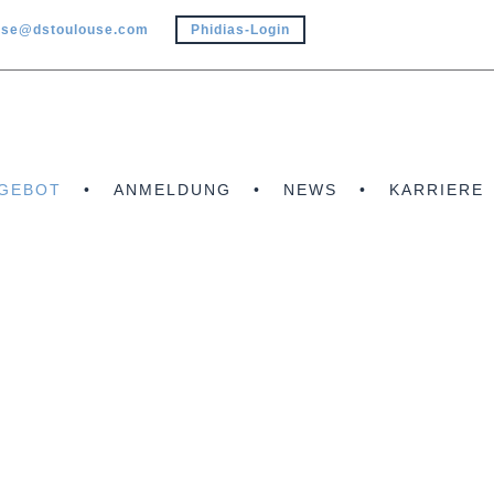
use@dstoulouse.com
Phidias-Login
GEBOT
ANMELDUNG
NEWS
KARRIERE
FRANZÖSISCHKURS