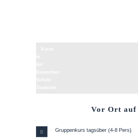
Kurse
in
der
Deutschen
Schule
Toulouse
Vor Ort au
Gruppenkurs tagsüber (4-8 Pers)