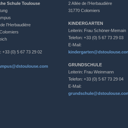
che Schule Toulouse
2 Allée de l’Herbaudière
tung
31770 Colomiers
ampus
KINDERGARTEN
 de l’Herbaudière
Leiterin: Frau Schöner-Memain
Colomiers
Telefon: +33 (0) 5 67 73 29 03
eich
E-Mail:
: +33 (0) 5 67 73 29 02
kindergarten@dstoulouse.co
GRUNDSCHULE
ampus@dstoulouse.com
Leiterin: Frau Weinmann
Telefon: +33 (0) 5 67 73 29 04
E-Mail:
grundschule@dstoulouse.co