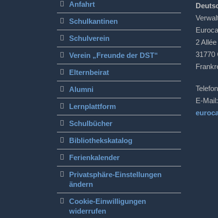
Anfahrt
Deuts
Verwal
Schulkantinen
Euroc
Schulverein
2 Allée
31770 
Verein „Freunde der DST“
Frankr
Elternbeirat
Telefon
Alumni
E-Mail:
Lernplattform
euroc
Schulbücher
Bibliothekskatalog
Ferienkalender
Privatsphäre-Einstellungen
ändern
Cookie-Einwilligungen
widerrufen