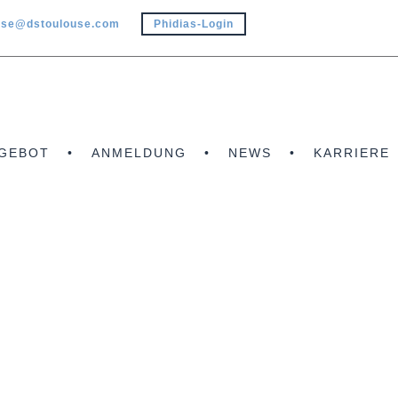
use@dstoulouse.com
Phidias-Login
GEBOT
ANMELDUNG
NEWS
KARRIERE
SCHULBÜCHER