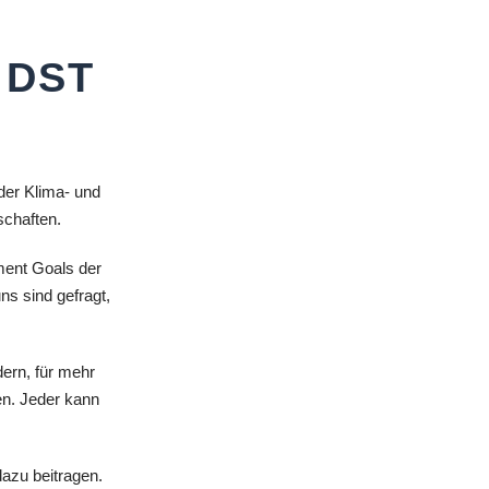
 DST
der Klima- und
schaften.
ment Goals der
ns sind gefragt,
ern, für mehr
n. Jeder kann
dazu beitragen.