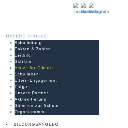
UNSERE SCHULE
Schulleitung
Fakten & Zahlen
Leitbild
Stärken
Active for Climate
Schulleben
Eltern-Engagement
Träger
Unsere Partner
Akkre­di­tier­ung
Stimmen zur Schule
Organigramm
BILDUNGSANGEBOT