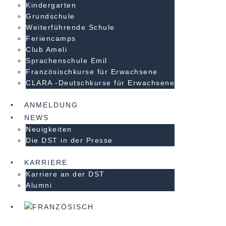
Kindergarten
Grundschule
Weiterführende Schule
Feriencamps
Club Ameli
Sprachenschule Emil
Französischkurse für Erwachsene
CLARA -Deutschkurse für Erwachsene
ANMELDUNG
NEWS
Neuigkeiten
Die DST in der Presse
KARRIERE
Karriere an der DST
Alumni