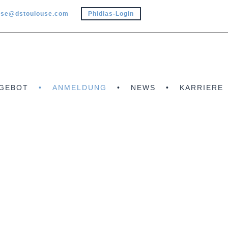
use@dstoulouse.com
Phidias-Login
GEBOT
ANMELDUNG
NEWS
KARRIERE
ANMELDUNG