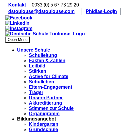
Kontakt
0033 (0) 5 67 73 29 20
dstoulouse@dstoulouse.com
Phidias-Login
Open Menu
Unsere Schule
Schulleitung
Fakten & Zahlen
Leitbild
Stärken
Active for Climate
Schulleben
Eltern-Engagement
Träger
Unsere Partner
Akkre­di­tier­ung
Stimmen zur Schule
Organigramm
Bildungsangebot
Kindergarten
Grundschule