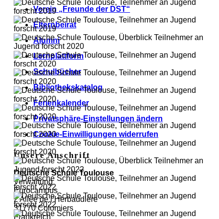
Verein „Freunde der DST“
Elternbeirat
Alumni
Lernplattform
Schulbücher
Bibliothekskatalog
Ferienkalender
Privatsphäre-Einstellungen ändern
Cookie-Einwilligungen widerrufen
Unsere Anschrift
Deutsche Schule Toulouse
Verwaltung
Eurocampus
2 Allée de l’Herbaudière
31770 Colomiers
Frankreich