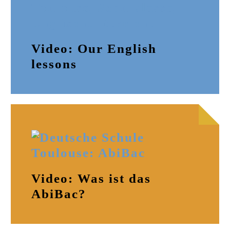
Video: Our English
lessons
Video: Was ist das
AbiBac?