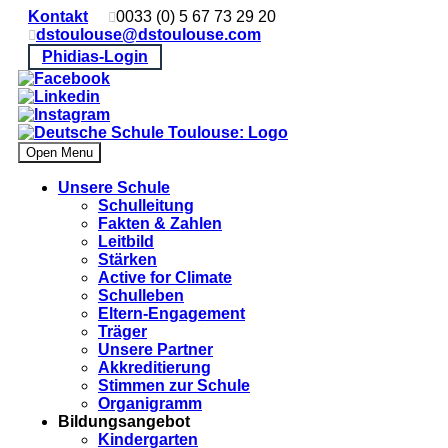
Kontakt
0033 (0) 5 67 73 29 20
dstoulouse@dstoulouse.com
Phidias-Login
Open Menu
Unsere Schule
Schulleitung
Fakten & Zahlen
Leitbild
Stärken
Active for Climate
Schulleben
Eltern-Engagement
Träger
Unsere Partner
Akkre­di­tier­ung
Stimmen zur Schule
Organigramm
Bildungsangebot
Kindergarten