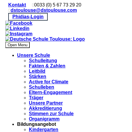
Kontakt
0033 (0) 5 67 73 29 20
dstoulouse@dstoulouse.com
Phidias-Login
Open Menu
Unsere Schule
Schulleitung
Fakten & Zahlen
Leitbild
Stärken
Active for Climate
Schulleben
Eltern-Engagement
Träger
Unsere Partner
Akkre­di­tier­ung
Stimmen zur Schule
Organigramm
Bildungsangebot
Kindergarten