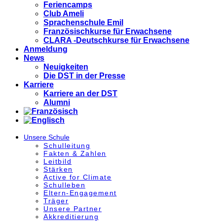
Feriencamps
Club Ameli
Sprachenschule Emil
Französischkurse für Erwachsene
CLARA -Deutschkurse für Erwachsene
Anmeldung
News
Neuigkeiten
Die DST in der Presse
Karriere
Karriere an der DST
Alumni
Unsere Schule
Schulleitung
Fakten & Zahlen
Leitbild
Stärken
Active for Climate
Schulleben
Eltern-Engagement
Träger
Unsere Partner
Akkre­di­tier­ung