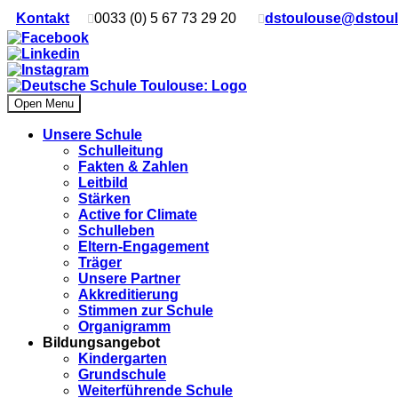
Kontakt
0033 (0) 5 67 73 29 20
dstoulouse@dstou
Open Menu
Unsere Schule
Schulleitung
Fakten & Zahlen
Leitbild
Stärken
Active for Climate
Schulleben
Eltern-Engagement
Träger
Unsere Partner
Akkre­di­tier­ung
Stimmen zur Schule
Organigramm
Bildungsangebot
Kindergarten
Grundschule
Weiterführende Schule