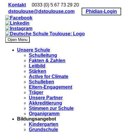
Kontakt
0033 (0) 5 67 73 29 20
dstoulouse@dstoulouse.com
Phidias-Login
Open Menu
Unsere Schule
Schulleitung
Fakten & Zahlen
Leitbild
Stärken
Active for Climate
Schulleben
Eltern-Engagement
Träger
Unsere Partner
Akkre­di­tier­ung
Stimmen zur Schule
Organigramm
Bildungsangebot
Kindergarten
Grundschule