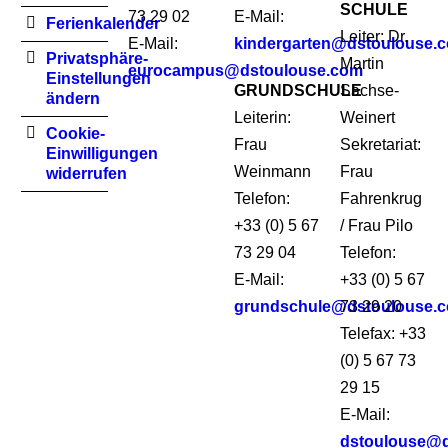
SCHULE
73 29 02
E-Mail:
Ferienkalender
Leiter: Dr.
E-Mail:
kindergarten@dstoulouse.
Privatsphäre-
Martin
eurocampus@dstoulouse.com
Einstellungen
GRUNDSCHULE
Sachse-
ändern
Leiterin:
Weinert
Cookie-
Frau
Sekretariat:
Einwilligungen
Weinmann
Frau
widerrufen
Telefon:
Fahrenkrug
+33 (0) 5 67
/ Frau Pilo
73 29 04
Telefon:
E-Mail:
+33 (0) 5 67
grundschule@dstoulouse.
73 29 20
Telefax: +33
(0) 5 67 73
29 15
E-Mail:
dstoulouse@