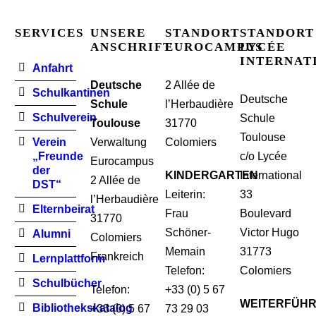
SERVICES
UNSERE
STANDORT
STANDORT
ANSCHRIFT
EUROCAMPUS
LYCÉE
INTERNAT
Anfahrt
Deutsche
2 Allée de
Schulkantinen
Deutsche
Schule
l’Herbaudière
Schulverein
Schule
Toulouse
31770
Toulouse
Verein
Verwaltung
Colomiers
„Freunde
c/o Lycée
Eurocampus
der
KINDERGARTEN
International
2 Allée de
DST“
Leiterin:
33
l’Herbaudière
Elternbeirat
Frau
Boulevard
31770
Schöner-
Victor Hugo
Alumni
Colomiers
Memain
31773
Frankreich
Lernplattform
Telefon:
Colomiers
Schulbücher
Telefon:
+33 (0) 5 67
WEITERFÜH
Bibliothekskatalog
+33 (0) 5 67
73 29 03