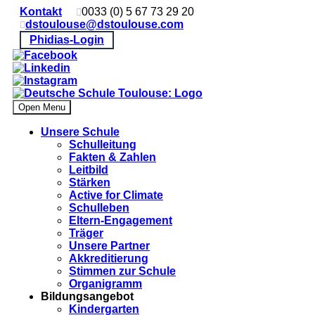
Kontakt
0033 (0) 5 67 73 29 20
dstoulouse@dstoulouse.com
Phidias-Login
Open Menu
Unsere Schule
Schulleitung
Fakten & Zahlen
Leitbild
Stärken
Active for Climate
Schulleben
Eltern-Engagement
Träger
Unsere Partner
Akkre­di­tier­ung
Stimmen zur Schule
Organigramm
Bildungsangebot
Kindergarten