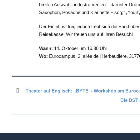
breiten Auswahl an Instrumenten – darunter Drums
Saxophon, Posaune und Klarinette – sorgt „Youlit
Der Eintritt ist frei, jedoch freut sich die Band üb
Reisekasse. Wir freuen uns auf Ihren Besuch!
Wann:
14. Oktober um 19.30 Uhr
Wo:
Eurocampus, 2, allée de l’Herbaudière, 3177
Theater auf Englisch: „BYTE“- Workshop am Euro
Die DST 