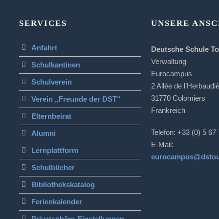
SERVICES
UNSERE ANSC
Anfahrt
Deutsche Schule T
Verwaltung
Schulkantinen
Eurocampus
Schulverein
2 Allée de l’Herbaudi
31770 Colomiers
Verein „Freunde der DST“
Frankreich
Elternbeirat
Telefon: +33 (0) 5 67
Alumni
E-Mail:
Lernplattform
eurocampus@dstou
Schulbücher
Bibliothekskatalog
Ferienkalender
Privatsphäre-Einstellungen