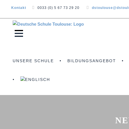
Kontakt
0033 (0) 5 67 73 29 20
dstoulouse@dstou
UNSERE SCHULE
BILDUNGSANGEBOT
NE