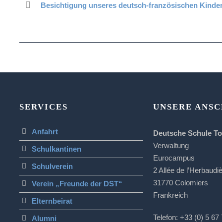
Besichtigung unseres deutsch-französischen Kinder
SERVICES
UNSERE ANSC
Anfahrt
Deutsche Schule T
Verwaltung
Schulkantinen
Eurocampus
Schulverein
2 Allée de l’Herbaudi
31770 Colomiers
Verein „Freunde der DST“
Frankreich
Elternbeirat
Telefon: +33 (0) 5 67
Alumni