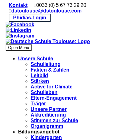
Kontakt
0033 (0) 5 67 73 29 20
dstoulouse@dstoulouse.com
Phidias-Login
Open Menu
Unsere Schule
Schulleitung
Fakten & Zahlen
Leitbild
Stärken
Active for Climate
Schulleben
Eltern-Engagement
Träger
Unsere Partner
Akkre­di­tier­ung
Stimmen zur Schule
Organigramm
Bildungsangebot
Kindergarten