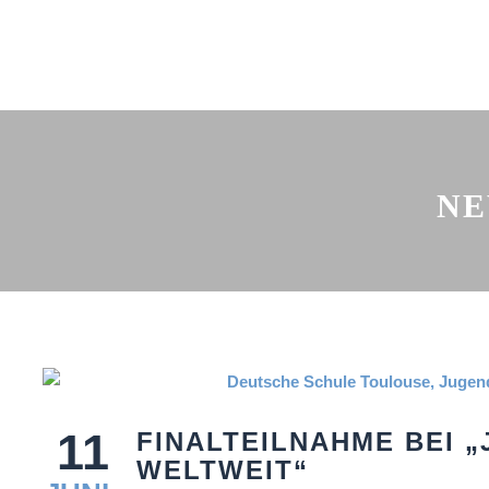
NE
11
FINALTEILNAHME BEI 
WELTWEIT“