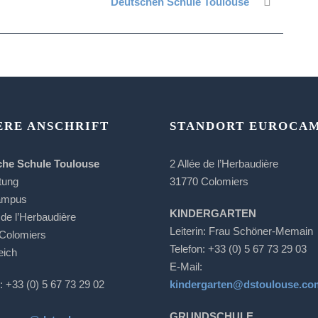
Deutschen Schule Toulouse
ERE ANSCHRIFT
STANDORT EUROCA
che Schule Toulouse
2 Allée de l’Herbaudière
tung
31770 Colomiers
ampus
KINDERGARTEN
 de l’Herbaudière
Leiterin: Frau Schöner-Memain
Colomiers
Telefon: +33 (0) 5 67 73 29 03
eich
E-Mail:
: +33 (0) 5 67 73 29 02
kindergarten@dstoulouse.co
GRUNDSCHULE