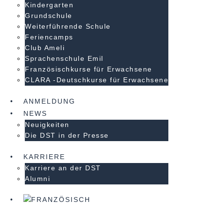
Kindergarten
Grundschule
Weiterführende Schule
Feriencamps
Club Ameli
Sprachenschule Emil
Französischkurse für Erwachsene
CLARA -Deutschkurse für Erwachsene
ANMELDUNG
NEWS
Neuigkeiten
Die DST in der Presse
KARRIERE
Karriere an der DST
Alumni