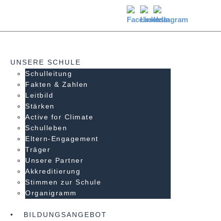
UNSERE SCHULE
Schulleitung
Fakten & Zahlen
Leitbild
Stärken
Active for Climate
Schulleben
Eltern-Engagement
Träger
Unsere Partner
Akkre­di­tier­ung
Stimmen zur Schule
Organigramm
BILDUNGSANGEBOT