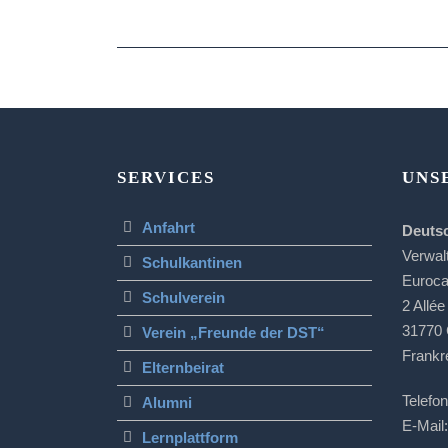
SERVICES
UNS
Anfahrt
Deuts
Verwal
Schulkantinen
Euroc
Schulverein
2 Allée
31770 
Verein „Freunde der DST“
Frankr
Elternbeirat
Telefon
Alumni
E-Mail:
Lernplattform