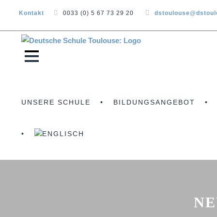
Kontakt
0033 (0) 5 67 73 29 20
dstoulouse@dstou
UNSERE SCHULE
BILDUNGSANGEBOT
NE