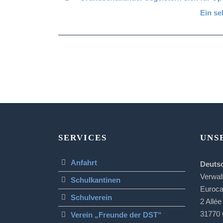
Ein se
SERVICES
UNS
Anfahrt
Deuts
Verwal
Schulkantinen
Euroc
Schulverein
2 Allée
31770 
Verein „Freunde der DST“