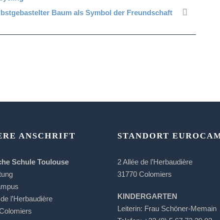
lbstgebastelter Baum als Symbol der Freundschaft
ERE ANSCHRIFT
STANDORT EUROCA
che Schule Toulouse
2 Allée de l’Herbaudière
tung
31770 Colomiers
ampus
KINDERGARTEN
 de l’Herbaudière
Leiterin: Frau Schöner-Memain
Colomiers