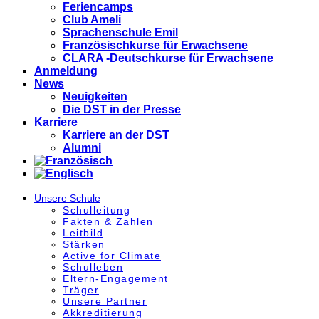
Feriencamps
Club Ameli
Sprachenschule Emil
Französischkurse für Erwachsene
CLARA -Deutschkurse für Erwachsene
Anmeldung
News
Neuigkeiten
Die DST in der Presse
Karriere
Karriere an der DST
Alumni
Unsere Schule
Schulleitung
Fakten & Zahlen
Leitbild
Stärken
Active for Climate
Schulleben
Eltern-Engagement
Träger
Unsere Partner
Akkre­di­tier­ung