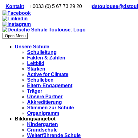
Kontakt
0033 (0) 5 67 73 29 20
dstoulouse@dstou
Open Menu
Unsere Schule
Schulleitung
Fakten & Zahlen
Leitbild
Stärken
Active for Climate
Schulleben
Eltern-Engagement
Träger
Unsere Partner
Akkre­di­tier­ung
Stimmen zur Schule
Organigramm
Bildungsangebot
Kindergarten
Grundschule
Weiterführende Schule