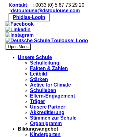
Kontakt
0033 (0) 5 67 73 29 20
dstoulouse@dstoulouse.com
Phidias-Login
Open Menu
Unsere Schule
Schulleitung
Fakten & Zahlen
Leitbild
Stärken
Active for Climate
Schulleben
Eltern-Engagement
Träger
Unsere Partner
Akkre­di­tier­ung
Stimmen zur Schule
Organigramm
Bildungsangebot
Kindergarten