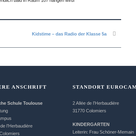
endlich bald in Raum 107 hängen wird!
Kidstime – das Radio der Klasse 5a
ERE ANSCHRIFT
STANDORT EUROCA
che Schule Toulouse
2 Allée de l’Herbaudière
tung
31770 Colomiers
ampus
KINDERGARTEN
 de l’Herbaudière
Leiterin: Frau Schöner-Memain
Colomiers