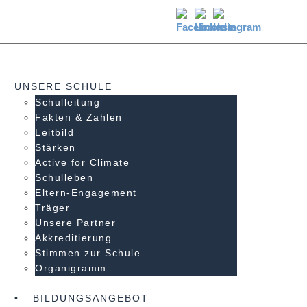
UNSERE SCHULE
Schulleitung
Fakten & Zahlen
Leitbild
Stärken
Active for Climate
Schulleben
Eltern-Engagement
Träger
Unsere Partner
Akkre­di­tier­ung
Stimmen zur Schule
Organigramm
BILDUNGSANGEBOT