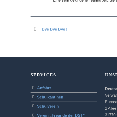
Eine sehr gelungene Teamarbeit, die 
Bye Bye Bye !
SERVICES
UNS
Anfahrt
Deuts
Verwal
Schulkantinen
Euroc
Schulverein
2 Allée
31770 
Verein „Freunde der DST“