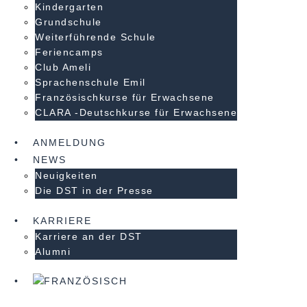
Kindergarten
Grundschule
Weiterführende Schule
Feriencamps
Club Ameli
Sprachenschule Emil
Französischkurse für Erwachsene
CLARA -Deutschkurse für Erwachsene
ANMELDUNG
NEWS
Neuigkeiten
Die DST in der Presse
KARRIERE
Karriere an der DST
Alumni