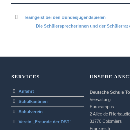
Teamgeist bei den Bundesjugendspielen
Die Schülersprecherinnen und der Schülerrat
SERVICES
UNSERE ANSC
Anfahrt
Deutsche Schule T
Verwaltung
Schulkantinen
Eurocampus
Schulverein
2 Allée de l’Herbaudi
31770 Colomiers
Verein „Freunde der DST“
Frankreich