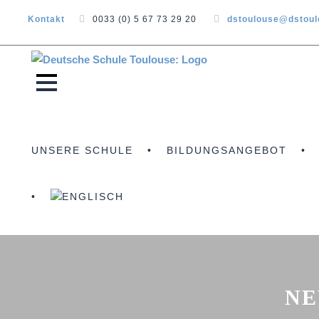
Kontakt
0033 (0) 5 67 73 29 20
dstoulouse@dstou
UNSERE SCHULE
BILDUNGSANGEBOT
NE