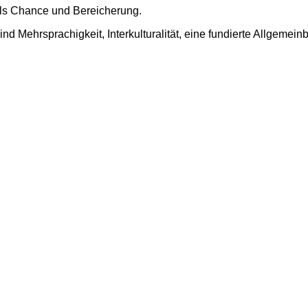
 als Chance und Bereicherung.
hr­sprachig­keit, Inter­kulturalität, eine fundierte Allgemein­bi