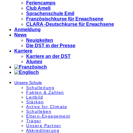
Feriencamps
Club Ameli
Sprachenschule Emil
Französischkurse für Erwachsene
CLARA -Deutschkurse für Erwachsene
Anmeldung
News
Neuigkeiten
Die DST in der Presse
Karriere
Karriere an der DST
Alumni
Unsere Schule
Schulleitung
Fakten & Zahlen
Leitbild
Stärken
Active for Climate
Schulleben
Eltern-Engagement
Träger
Unsere Partner
Akkre­di­tier­ung