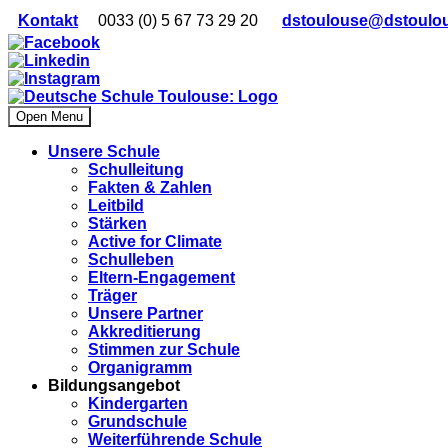
Kontakt
0033 (0) 5 67 73 29 20
dstoulouse@dstoulo
Open Menu
Unsere Schule
Schulleitung
Fakten & Zahlen
Leitbild
Stärken
Active for Climate
Schulleben
Eltern-Engagement
Träger
Unsere Partner
Akkre­di­tier­ung
Stimmen zur Schule
Organigramm
Bildungsangebot
Kindergarten
Grundschule
Weiterführende Schule