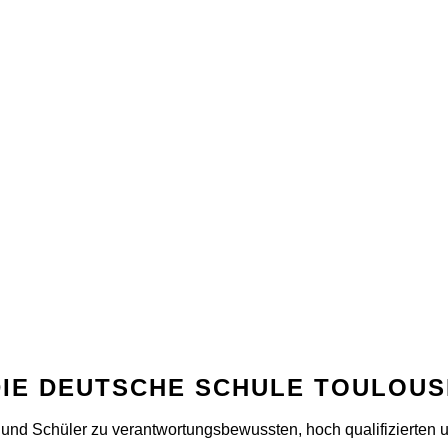
DIE DEUTSCHE SCHULE TOULOUS
nd Schüler zu verant­wor­tungs­bewussten, hoch quali­fi­zierte