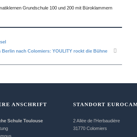
sel
 Berlin nach Colomiers: YOULITY rockt die Bühne
ERE ANSCHRIFT
STANDORT EUROCA
che Schule Toulouse
2 Allée de l’Herbaudière
tung
31770 Colomiers
ampus