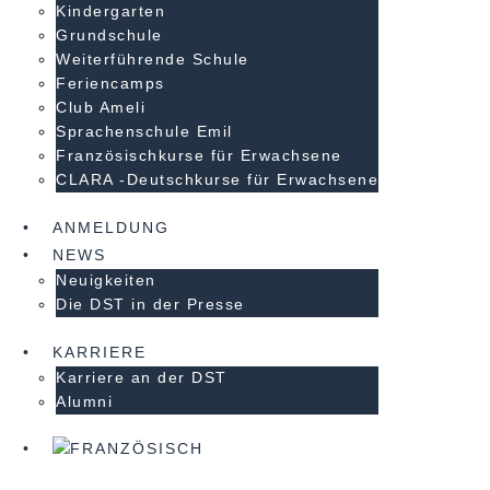
Kindergarten
Grundschule
Weiterführende Schule
Feriencamps
Club Ameli
Sprachenschule Emil
Französischkurse für Erwachsene
CLARA -Deutschkurse für Erwachsene
ANMELDUNG
NEWS
Neuigkeiten
Die DST in der Presse
KARRIERE
Karriere an der DST
Alumni