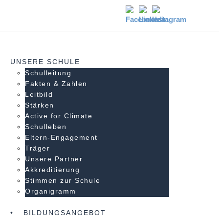
UNSERE SCHULE
Schulleitung
Fakten & Zahlen
Leitbild
Stärken
Active for Climate
Schulleben
Eltern-Engagement
Träger
Unsere Partner
Akkre­di­tier­ung
Stimmen zur Schule
Organigramm
BILDUNGSANGEBOT