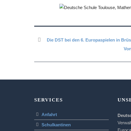
Die DST bei den 6. Europaspielen in Brüs
Von
SERVICES
UNS
Anfahrt
Deuts
Verwal
Schulkantinen
Euroc