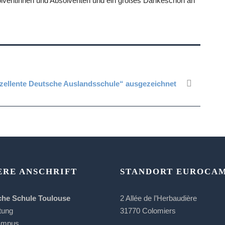
olventinnen und Absolventen und ein großes Dankeschön an
xzellente Deutsche Auslandsschule“ ausgezeichnet
ERE ANSCHRIFT
STANDORT EUROCA
che Schule Toulouse
2 Allée de l’Herbaudière
tung
31770 Colomiers
ampus