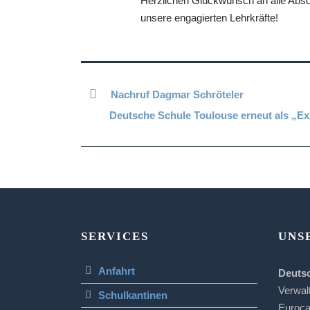
Herzlichen Glückwunsch an alle Abs
unsere engagierten Lehrkräfte!
Nachruf Dagmar Schröteler
Deutsche Schule Toulouse erneut als „E
SERVICES
UNS
Anfahrt
Deuts
Verwal
Schulkantinen
Euroc