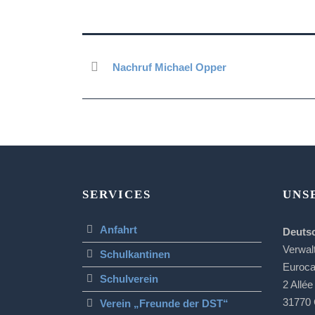
Nachruf Michael Opper
SERVICES
UNS
Anfahrt
Deuts
Verwal
Schulkantinen
Euroc
Schulverein
2 Allée
31770 
Verein „Freunde der DST“