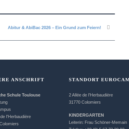
Abitur & AbiBac 2026 – Ein Grund zum Feiern!
ERE ANSCHRIFT
STANDORT EUROCA
che Schule Toulouse
2 Allée de l’Herbaudière
tung
31770 Colomiers
ampus
KINDERGARTEN
 de l’Herbaudière
Leiterin: Frau Schöner-Memain
Colomiers