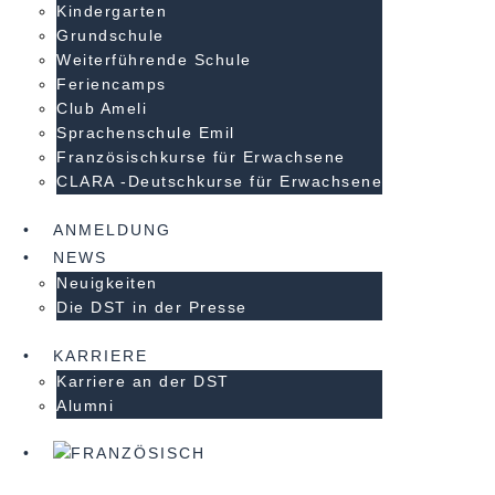
Kindergarten
Grundschule
Weiterführende Schule
Feriencamps
Club Ameli
Sprachenschule Emil
Französischkurse für Erwachsene
CLARA -Deutschkurse für Erwachsene
ANMELDUNG
NEWS
Neuigkeiten
Die DST in der Presse
KARRIERE
Karriere an der DST
Alumni