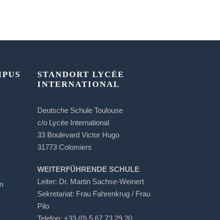
MPUS
STANDORT LYCÉE
INTERNATIONAL
Deutsche Schule Toulouse
c/o Lycée International
33 Boulevard Victor Hugo
31773 Colomiers
WEITERFÜHRENDE SCHULE
Leiter: Dr. Martin Sachse-Weinert
m
Sekretariat: Frau Fahrenkrug / Frau
Pilo
Telefon: +33 (0) 5 67 73 29 20