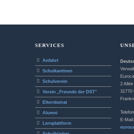
SERVICES
UNS
Anfahrt
Deuts
Verwal
Schulkantinen
Euroc
Schulverein
2 Allée
31770 
Verein „Freunde der DST“
Frankr
Elternbeirat
Telefon
Alumni
E-Mail:
Lernplattform
euroc
Schulbücher