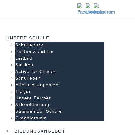
UNSERE SCHULE
Schulleitung
Fakten & Zahlen
Leitbild
Stärken
Active for Climate
Schulleben
Eltern-Engagement
Träger
Unsere Partner
Akkre­di­tier­ung
Stimmen zur Schule
Organigramm
BILDUNGSANGEBOT