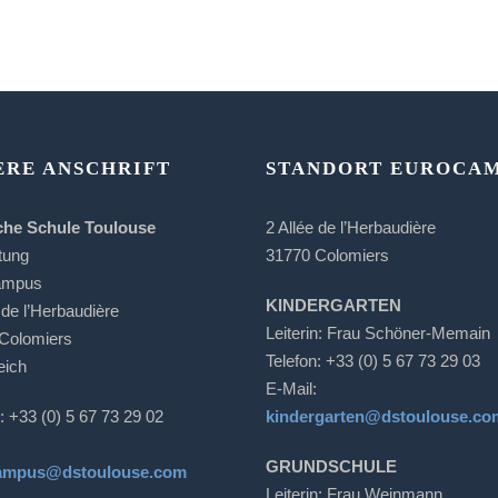
ERE ANSCHRIFT
STANDORT EUROCA
che Schule Toulouse
2 Allée de l’Herbaudière
tung
31770 Colomiers
ampus
KINDERGARTEN
 de l’Herbaudière
Leiterin: Frau Schöner-Memain
Colomiers
Telefon: +33 (0) 5 67 73 29 03
eich
E-Mail:
: +33 (0) 5 67 73 29 02
kindergarten@dstoulouse.co
GRUNDSCHULE
ampus@dstoulouse.com
Leiterin: Frau Weinmann