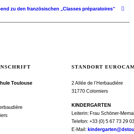
end zu den französischen „Classes préparatoires“
ANSCHRIFT
STANDORT EUROCA
hule Toulouse
2 Allée de l’Herbaudière
31770 Colomiers
KINDERGARTEN
Herbaudière
Leiterin: Frau Schöner-Mema
iers
Telefon: +33 (0) 5 67 73 29 0
E-Mail:
kindergarten@dsto