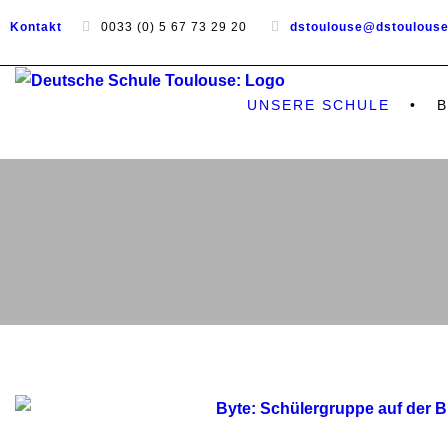
Kontakt
0033 (0) 5 67 73 29 20
dstoulouse@dstoulous
UNSERE SCHULE