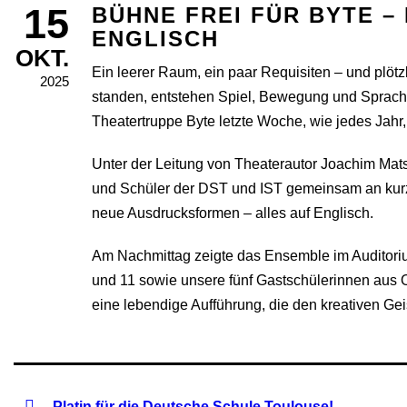
15
BÜHNE FREI FÜR BYTE –
ENGLISCH
OKT.
Ein leerer Raum, ein paar Requisiten – und plöt
2025
standen, entstehen Spiel, Bewegung und Sprach
Theatertruppe Byte letzte Woche, wie jedes Jah
Unter der Leitung von Theaterautor Joachim Mat
und Schüler der DST und IST gemeinsam an kurz
neue Ausdrucksformen – alles auf Englisch.
Am Nachmittag zeigte das Ensemble im Auditori
und 11 sowie unsere fünf Gastschülerinnen aus 
eine lebendige Aufführung, die den kreativen Gei
Platin für die Deutsche Schule Toulouse!