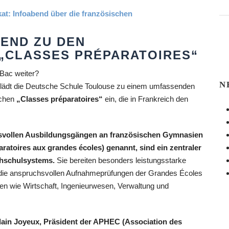
END ZU DEN
„CLASSES PRÉPARATOIRES“
iBac weiter?
N
ädt die Deutsche Schule Toulouse zu einem umfassenden
schen
„Classes préparatoires“
ein, die in Frankreich den
hsvollen Ausbildungsgängen an französischen Gymnasien
ratoires aux grandes écoles) genannt, sind ein zentraler
chschulsystems.
Sie bereiten besonders leistungsstarke
f die anspruchsvollen Aufnahmeprüfungen der Grandes Écoles
hen wie Wirtschaft, Ingenieurwesen, Verwaltung und
lain Joyeux, Präsident der APHEC (Association des