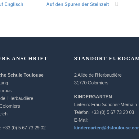
uf Englisch
Auf den Spuren der Steinzeit
ERE ANSCHRIFT
STANDORT EUROCA
che Schule Toulouse
2 Allée de l’Herbaudière
tung
31770 Colomiers
ampus
KINDERGARTEN
 de l’Herbaudière
Leiterin: Frau Schöner-Memain
Colomiers
Telefon: +33 (0) 5 67 73 29 03
eich
E-Mail:
: +33 (0) 5 67 73 29 02
kindergarten@dstoulouse.co