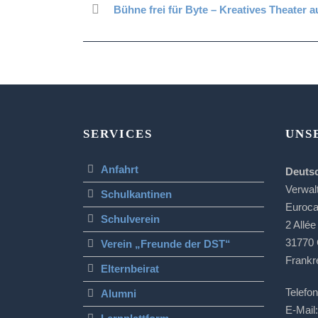
Bühne frei für Byte – Kreatives Theater a
SERVICES
UNS
Anfahrt
Deuts
Verwal
Schulkantinen
Euroc
Schulverein
2 Allée
31770 
Verein „Freunde der DST“
Frankr
Elternbeirat
Telefon
Alumni
E-Mail: