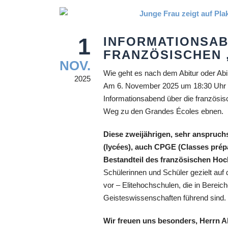
1
INFORMATIONSAB
FRANZÖSISCHEN 
NOV.
Wie geht es nach dem Abitur oder Ab
2025
Am 6. November 2025 um 18:30 Uhr l
Informationsabend über die französi
Weg zu den Grandes Écoles ebnen.
Diese zweijährigen, sehr anspruc
(lycées), auch CPGE (Classes prépa
Bestandteil des französischen Ho
Schülerinnen und Schüler gezielt au
vor – Elitehochschulen, die in Bereic
Geisteswissenschaften führend sind.
Wir freuen uns besonders, Herrn A