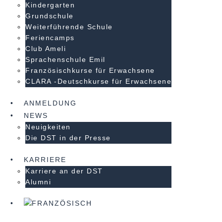
Kindergarten
Grundschule
Weiterführende Schule
Feriencamps
Club Ameli
Sprachenschule Emil
Französischkurse für Erwachsene
CLARA -Deutschkurse für Erwachsene
ANMELDUNG
NEWS
Neuigkeiten
Die DST in der Presse
KARRIERE
Karriere an der DST
Alumni