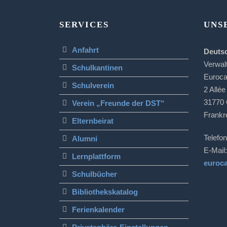
SERVICES
UNS
Anfahrt
Deuts
Verwal
Schulkantinen
Euroc
Schulverein
2 Allée
31770 
Verein „Freunde der DST“
Frankr
Elternbeirat
Telefon
Alumni
E-Mail:
Lernplattform
euroc
Schulbücher
Bibliothekskatalog
Ferienkalender