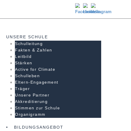
UNSERE SCHULE
Schulleitung
Fakten & Zahlen
Leitbild
Stärken
Active for Climate
Schulleben
Eltern-Engagement
Träger
Unsere Partner
Akkre­di­tier­ung
Stimmen zur Schule
Organigramm
BILDUNGSANGEBOT