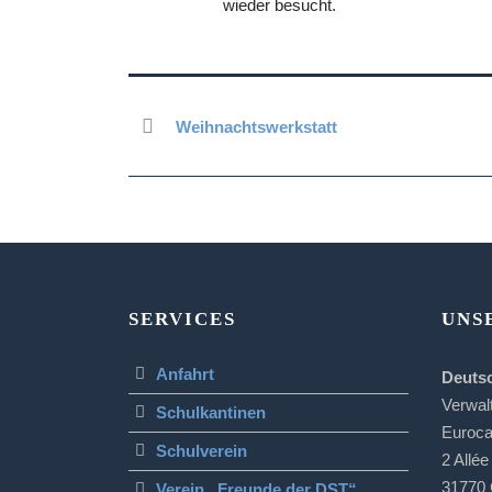
wieder besucht.
Weihnachtswerkstatt
SERVICES
UNS
Anfahrt
Deuts
Verwal
Schulkantinen
Euroc
Schulverein
2 Allée
31770 
Verein „Freunde der DST“