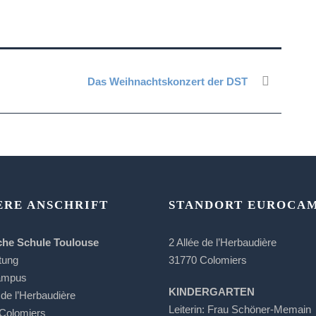
Das Weihnachtskonzert der DST
ERE ANSCHRIFT
STANDORT EUROCA
che Schule Toulouse
2 Allée de l’Herbaudière
tung
31770 Colomiers
ampus
KINDERGARTEN
 de l’Herbaudière
Leiterin: Frau Schöner-Memain
Colomiers