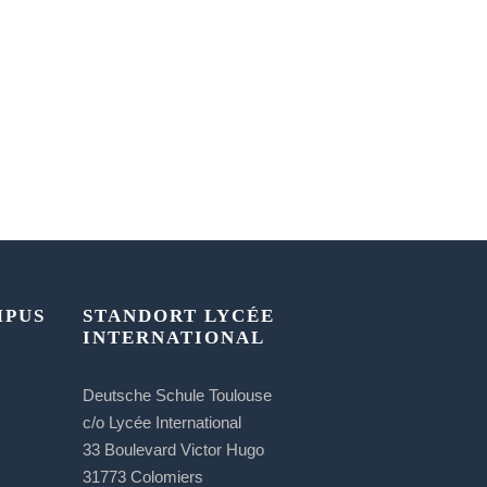
MPUS
STANDORT LYCÉE
INTERNATIONAL
Deutsche Schule Toulouse
c/o Lycée International
33 Boulevard Victor Hugo
31773 Colomiers