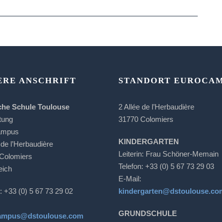
ERE ANSCHRIFT
STANDORT EUROCA
che Schule Toulouse
2 Allée de l’Herbaudière
tung
31770 Colomiers
ampus
KINDERGARTEN
 de l’Herbaudière
Leiterin: Frau Schöner-Memain
Colomiers
Telefon: +33 (0) 5 67 73 29 03
eich
E-Mail:
: +33 (0) 5 67 73 29 02
kindergarten@dstoulouse.co
GRUNDSCHULE
ampus@dstoulouse.com