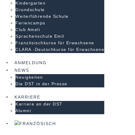
Kindergarten
Grundschule
Weiterführende Schule
Feriencamps
Club Ameli
Sprachenschule Emil
Französischkurse für Erwachsene
CLARA -Deutschkurse für Erwachsene
ANMELDUNG
NEWS
Neuigkeiten
Die DST in der Presse
KARRIERE
Karriere an der DST
Alumni