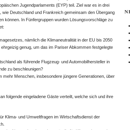
päischen Jugendparlaments (EYP) teil. Ziel war es in drei
N
rn, wie Deutschland und Frankreich gemeinsam den Übergang
ren können. In Fünfergruppen wurden Lösungsvorschläge zu
et:
imagesetzes, nämlich die Klimaneutralität in der EU bis 2050
h ehrgeizig genug, um das im Pariser Abkommen festgelegte
chland als führende Flugzeug- und Automobilhersteller in
nde zu beschleunigen?
m mehr Menschen, insbesondere jüngere Generationen, über
n folgende eingeladene Gäste verteilt, welche sich und ihre
für Klima- und Umweltfragen im Wirtschaftsdienst der
ch.