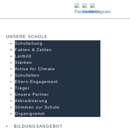
UNSERE SCHULE
Schulleitung
Fakten & Zahlen
Leitbild
Stärken
Active for Climate
Schulleben
Eltern-Engagement
Träger
Unsere Partner
Akkre­di­tier­ung
Stimmen zur Schule
Organigramm
BILDUNGSANGEBOT