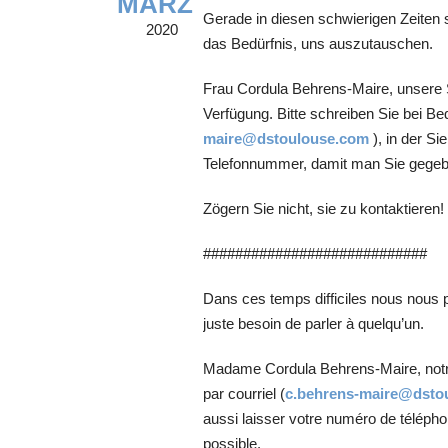
MÄRZ
Gerade in diesen schwierigen Zeiten s
2020
das Bedürfnis, uns auszutauschen.
Frau Cordula Behrens-Maire, unsere S
Verfügung. Bitte schreiben Sie bei Be
maire@dstoulouse.com
), in der Si
Telefonnummer, damit man Sie gegebe
Zögern Sie nicht, sie zu kontaktieren!
############################
Dans ces temps difficiles nous nou
juste besoin de parler à quelqu’un.
Madame Cordula Behrens-Maire, notre 
par courriel (
c.behrens-maire@dsto
aussi laisser votre numéro de télépho
possible.