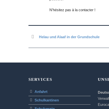
N’hésitez pas à la contacter !
Helau und Alaaf in der Grundschule
SERVICES
UNS
Anfahrt
Deuts
Verwal
Schulkantinen
Euroc
Schulverein