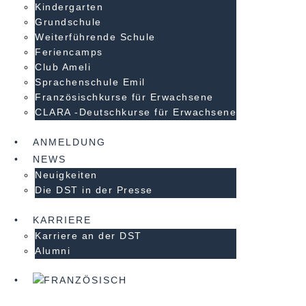
Kindergarten
Grundschule
Weiterführende Schule
Feriencamps
Club Ameli
Sprachenschule Emil
Französischkurse für Erwachsene
CLARA -Deutschkurse für Erwachsene
ANMELDUNG
NEWS
Neuigkeiten
Die DST in der Presse
KARRIERE
Karriere an der DST
Alumni