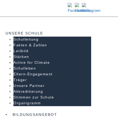
UNSERE SCHULE
Schulleitung
Fakten & Zahlen
Leitbild
Stärken
Active for Climate
Schulleben
Eltern-Engagement
Träger
Unsere Partner
Akkre­di­tier­ung
Stimmen zur Schule
Organigramm
BILDUNGSANGEBOT