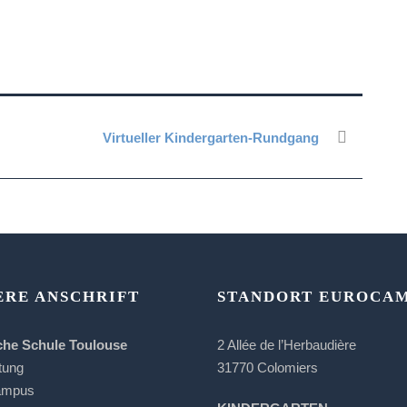
Virtueller Kindergarten-Rundgang
ERE ANSCHRIFT
STANDORT EUROCA
che Schule Toulouse
2 Allée de l’Herbaudière
tung
31770 Colomiers
ampus