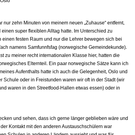
nur zehn Minuten von meinem neuen „Zuhause“ entfernt,
inen super flexiblen Alltag hatte. Im Unterschied zu
o einen festen Raum und nur die Lehrer bewegen sich bei
htfach namens Samfunnfsfag (norwegische Gemeindekunde).
st zu meiner recht internationalen Klasse hier, hatten die
orwegisches Elternteil. Ein paar norwegische Sätze kann ich
meines Aufenthalts hatte ich auch die Gelegenheit, Oslo und
 Schule oder in Freistunden waren wir oft in der Stadt (wir
nd waren in den Streetfood-Hallen etwas essen) oder in
decken und sehen, dass ich gerne länger geblieben wäre und
 der Kontakt mit den anderen Austauschschülern war
chen Schulen in anderen Ländern aussieht und was für