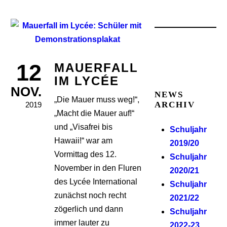
12
MAUERFALL
IM LYCÉE
NOV.
NEWS
„Die Mauer muss weg!“,
ARCHIV
2019
„Macht die Mauer auf!“
und „Visafrei bis
Schuljahr
Hawaii!“ war am
2019/20
Vormittag des 12.
Schuljahr
November in den Fluren
2020/21
des Lycée International
Schuljahr
zunächst noch recht
2021/22
zögerlich und dann
Schuljahr
immer lauter zu
2022-23