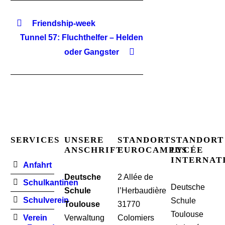
Friendship-week
Tunnel 57: Fluchthelfer – Helden
oder Gangster
SERVICES
UNSERE
STANDORT
STANDORT
ANSCHRIFT
EUROCAMPUS
LYCÉE
INTERNAT
Anfahrt
Deutsche
2 Allée de
Schulkantinen
Deutsche
Schule
l’Herbaudière
Schulverein
Schule
Toulouse
31770
Toulouse
Verein
Verwaltung
Colomiers