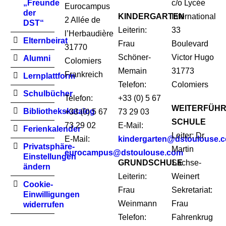
„Freunde
c/o Lycée
Eurocampus
der
KINDERGARTEN
International
2 Allée de
DST“
Leiterin:
33
l’Herbaudière
Elternbeirat
Frau
Boulevard
31770
Schöner-
Victor Hugo
Alumni
Colomiers
Memain
31773
Frankreich
Lernplattform
Telefon:
Colomiers
Schulbücher
Telefon:
+33 (0) 5 67
WEITERFÜH
Bibliothekskatalog
+33 (0) 5 67
73 29 03
SCHULE
73 29 02
E-Mail:
Ferienkalender
Leiter: Dr.
E-Mail:
kindergarten@dstoulouse.
Privatsphäre-
Martin
eurocampus@dstoulouse.com
Einstellungen
GRUNDSCHULE
Sachse-
ändern
Leiterin:
Weinert
Cookie-
Frau
Sekretariat:
Einwilligungen
Weinmann
Frau
widerrufen
Telefon:
Fahrenkrug